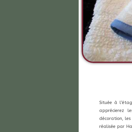
Située à l’éta
apprécierez l
décoration, les
réalisée par H