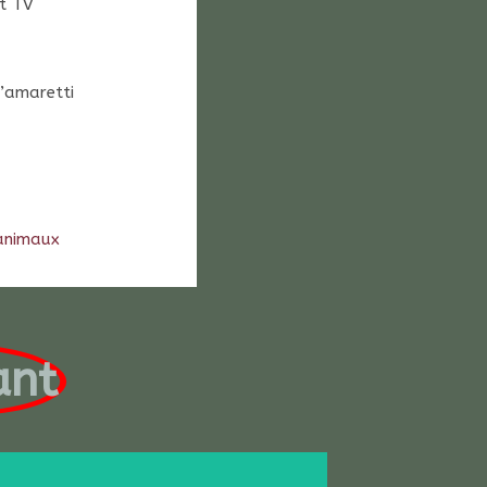
rt TV
d’amaretti
 animaux
ant