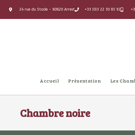
Nous tenons à votre disposition une liste de Re
24 rue du Stade - 80820 Arrest
+33 (0)3 22 30 85 92
+3
Accueil
Présentation
Les Cham
Chambre noire