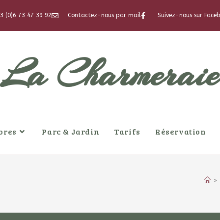
staurateurs. Il n'est pas autorisé d'amener et de consommer u
3 (0)6 73 47 39 92
Contactez-nous par mail
Suivez-nous sur Face
La Charmeraie
bres
Parc & Jardin
Tarifs
Réservation
>