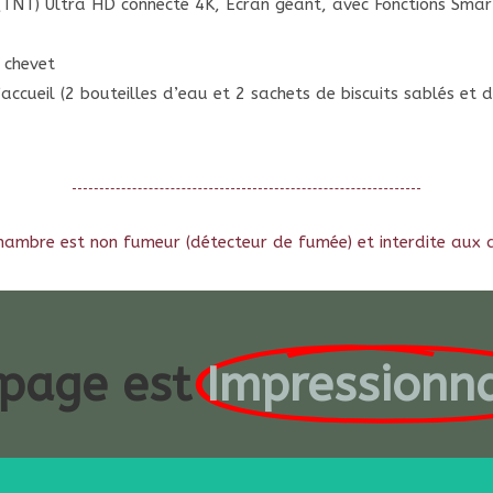
 (TNT) Ultra HD connecté 4K, Ecran géant, avec Fonctions Sma
 chevet
accueil (2 bouteilles d’eau et 2 sachets de biscuits sablés et 
hambre est non fumeur (détecteur de fumée) et interdite aux
 page est
Impressionn