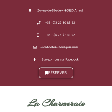
Nous tenons à votre disposition une liste de Restaurateurs. Il
n'est pas autorisé d'amener et de consommer un repas sur
place. Merci de votre compréhension.
24 rue du Stade - 80820 Arrest
+33 (0)3 22 30 85 92
+33 (0)6 73 47 39 92
Contactez-nous par mail
Suivez-nous sur Facebook
RÉSERVER
La Charmeraie