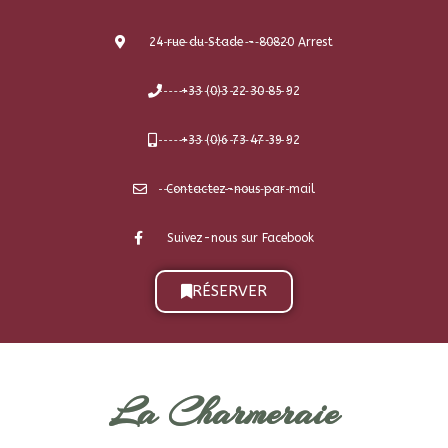
Nous tenons à votre disposition une liste de Restaurateurs. Il
n'est pas autorisé d'amener et de consommer un repas sur
place. Merci de votre compréhension.
24 rue du Stade - 80820 Arrest
+33 (0)3 22 30 85 92
+33 (0)6 73 47 39 92
Contactez-nous par mail
Suivez-nous sur Facebook
RÉSERVER
La Charmeraie